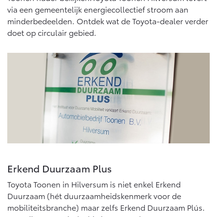
Multimedia
via een gemeentelijk energiecollectief stroom aan
Connected check
minderbedeelden. Ontdek wat de Toyota-dealer verder
Navigatie updates
bZ4X
bZ4X Touring
doet op circulair gebied.
BATTERIJ-ELEKTRISCH
BATTERIJ-ELEKTRISCH
Vanaf € 39.995,-
Vanaf € 48.995,-
Mirai
Proace City (excl. BTW)
WATERSTOF-ELEKTRISCH
OOK ALS BATTERIJ-
ELEKTRISCH
Erkend Duurzaam Plus
Toyota Toonen in Hilversum is niet enkel Erkend
Duurzaam (hét duurzaamheidskenmerk voor de
mobiliteitsbranche) maar zelfs Erkend Duurzaam Plús.