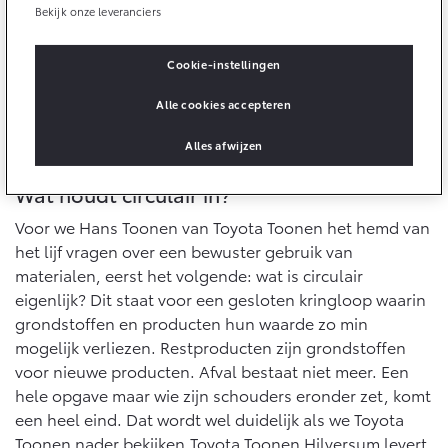
10 jaar batterijgarantie
Bekijk onze leveranciers
Energie en slim laden
Bedrijfswagens
Toyota fabrieksgarantie
Corolla Cross
Toyota C-HR
Cookie-instellingen
HYBRIDE
OOK ALS PLUG-IN
HYBRIDE
Bedrijfswagens op maat
Verzekeren
Onderdelen & Accessoires
Alle cookies accepteren
Financieren of leasen
Toyota Autoverzekering
Verzekeren
Alles afwijzen
Onderdelen
Toyota Hybride Autoverzekering
Accessoires
Wat houdt circulair in?
Vanaf € 39.995,-
Vanaf € 36.495,-
Banden
Voor we Hans Toonen van Toyota Toonen het hemd van
het lijf vragen over een bewuster gebruik van
materialen, eerst het volgende: wat is circulair
Connected
Toyota C-HR+
RAV4
eigenlijk? Dit staat voor een gesloten kringloop waarin
BATTERIJ-ELEKTRISCH
PLUG-IN HYBRIDE
grondstoffen en producten hun waarde zo min
Connected Services
mogelijk verliezen. Restproducten zijn grondstoffen
MyToyota login
voor nieuwe producten. Afval bestaat niet meer. Een
MyToyota App
hele opgave maar wie zijn schouders eronder zet, komt
een heel eind. Dat wordt wel duidelijk als we Toyota
Abonnementen
Vanaf € 37.995,-
Vanaf € 49.995,-
Toonen nader bekijken.Toyota Toonen Hilversum levert