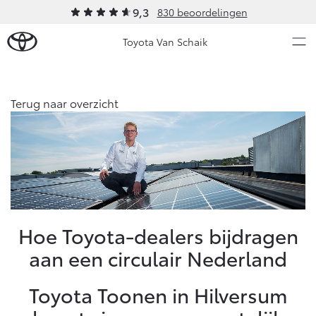
9,3
830 beoordelingen
Toyota Van Schaik
Over Ons
Terug naar overzicht
Modellen
Ons bedrijf
Occasions
Ons bedrijf
Aygo X
Yaris
Onze medewerkers
HYBRIDE
HYBRIDE
Contact en Route
Nieuws & Acties
Hoe Toyota-dealers bijdragen
Vacatures
aan een circulair Nederland
Klantbeoordelingen
Onderhoud
Toyota Toonen in Hilversum
Vanaf € 23.750,-
Vanaf € 27.195,-
Diensten
Service & Onderhoud