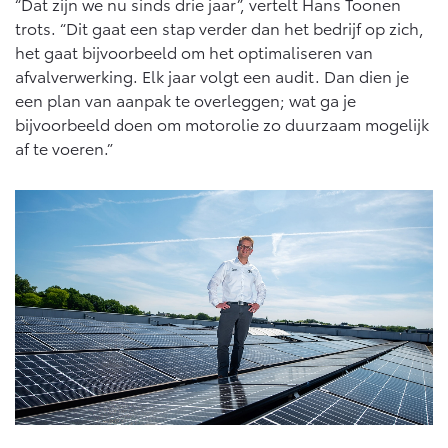
Vanaf € 76.695,-
Vanaf € 27.945,-
“Dat zijn we nu sinds drie jaar”, vertelt Hans Toonen
trots. “Dit gaat een stap verder dan het bedrijf op zich,
het gaat bijvoorbeeld om het optimaliseren van
afvalverwerking. Elk jaar volgt een audit. Dan dien je
Proace (excl. BTW)
Proace Verso
OOK ALS BATTERIJ-
BATTERIJ-ELEKTRISCH
een plan van aanpak te overleggen; wat ga je
ELEKTRISCH
bijvoorbeeld doen om motorolie zo duurzaam mogelijk
af te voeren.”
Vanaf € 37.500,-
Vanaf € 55.950,-
Proace Max (excl. BTW)
Hilux (excl. BTW)
OOK ALS BATTERIJ-
OOK ALS BATTERIJ-
ELEKTRISCH
ELEKTRISCH