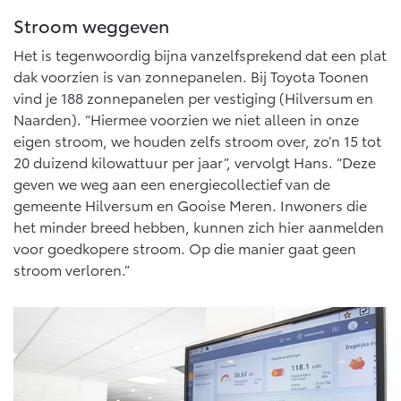
Vanaf € 46.301,-
Vanaf € 56.570,-
Stroom weggeven
Het is tegenwoordig bijna vanzelfsprekend dat een plat
dak voorzien is van zonnepanelen. Bij Toyota Toonen
Land Cruiser (excl. BTW)
vind je 188 zonnepanelen per vestiging (Hilversum en
Naarden). “Hiermee voorzien we niet alleen in onze
eigen stroom, we houden zelfs stroom over, zo’n 15 tot
20 duizend kilowattuur per jaar”, vervolgt Hans. “Deze
geven we weg aan een energiecollectief van de
gemeente Hilversum en Gooise Meren. Inwoners die
Vanaf € 89.986,-
het minder breed hebben, kunnen zich hier aanmelden
voor goedkopere stroom. Op die manier gaat geen
stroom verloren.”