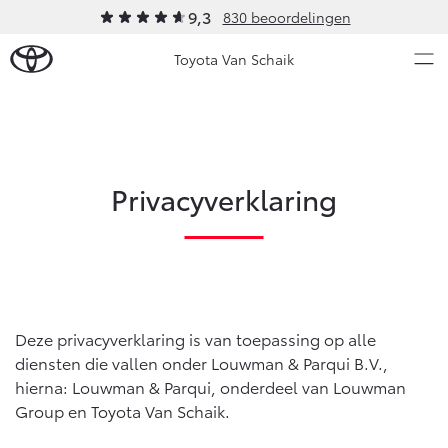
9,3
830 beoordelingen
Toyota Van Schaik
Over Ons
Modellen
Privacyverklaring
Ons bedrijf
Occasions
Ons bedrijf
Aygo X
Yaris
Onze medewerkers
HYBRIDE
HYBRIDE
Contact en Route
Nieuws & Acties
Vacatures
Deze privacyverklaring is van toepassing op alle
Klantbeoordelingen
diensten die vallen onder Louwman & Parqui B.V.,
Onderhoud
hierna: Louwman & Parqui, onderdeel van Louwman
Group en Toyota Van Schaik.
Vanaf € 23.750,-
Vanaf € 27.195,-
Diensten
Service & Onderhoud