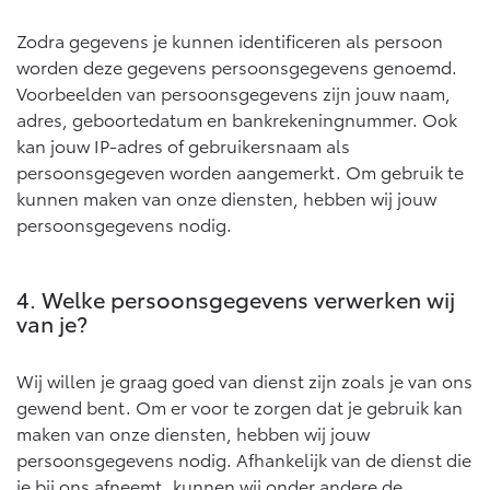
Vanaf € 76.695,-
Vanaf € 27.945,-
Zodra gegevens je kunnen identificeren als persoon
worden deze gegevens persoonsgegevens genoemd.
Proace (excl. BTW)
Proace Verso
Voorbeelden van persoonsgegevens zijn jouw naam,
OOK ALS BATTERIJ-
BATTERIJ-ELEKTRISCH
adres, geboortedatum en bankrekeningnummer. Ook
ELEKTRISCH
kan jouw IP-adres of gebruikersnaam als
persoonsgegeven worden aangemerkt. Om gebruik te
kunnen maken van onze diensten, hebben wij jouw
persoonsgegevens nodig.
Vanaf € 37.500,-
Vanaf € 55.950,-
4. Welke persoonsgegevens verwerken wij
van je?
Proace Max (excl. BTW)
Hilux (excl. BTW)
OOK ALS BATTERIJ-
OOK ALS BATTERIJ-
ELEKTRISCH
ELEKTRISCH
Wij willen je graag goed van dienst zijn zoals je van ons
gewend bent. Om er voor te zorgen dat je gebruik kan
maken van onze diensten, hebben wij jouw
persoonsgegevens nodig. Afhankelijk van de dienst die
je bij ons afneemt, kunnen wij onder andere de