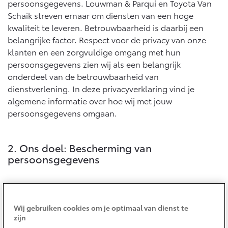
persoonsgegevens. Louwman & Parqui en Toyota Van
10 jaar batterijgarantie
Energie en slim laden
Schaik streven ernaar om diensten van een hoge
Bedrijfswagens
Toyota fabrieksgarantie
Corolla Cross
Toyota C-HR
kwaliteit te leveren. Betrouwbaarheid is daarbij een
HYBRIDE
OOK ALS PLUG-IN
belangrijke factor. Respect voor de privacy van onze
HYBRIDE
Bedrijfswagens op maat
Verzekeren
klanten en een zorgvuldige omgang met hun
Onderdelen & Accessoires
Financieren of leasen
persoonsgegevens zien wij als een belangrijk
Toyota Autoverzekering
Verzekeren
onderdeel van de betrouwbaarheid van
Onderdelen
Toyota Hybride Autoverzekering
dienstverlening. In deze privacyverklaring vind je
Accessoires
algemene informatie over hoe wij met jouw
Vanaf € 39.995,-
Vanaf € 36.495,-
Banden
persoonsgegevens omgaan.
Connected
Toyota C-HR+
RAV4
2. Ons doel: Bescherming van
BATTERIJ-ELEKTRISCH
PLUG-IN HYBRIDE
persoonsgegevens
Connected Services
MyToyota login
Louwman & Parqui en Toyota Van Schaik respecteren de
persoonlijke levenssfeer van haar klanten. Bij de
MyToyota App
Wij gebruiken cookies om je optimaal van dienst te
uitvoering van haar activiteiten is de bescherming van
Abonnementen
zijn
persoonsgegevens voor Louwman & Parqui en Toyota
Vanaf € 37.995,-
Vanaf € 49.995,-