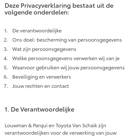
Deze Privacyverklaring bestaat uit de
volgende onderdelen:
Yaris Cross
Urban Cruiser
Werkplaatsafspraak
Zakelijk
HYBRIDE
BATTERIJ-ELEKTRISCH
Private Lease
Onderhoud op Maat
De verantwoordelijke
APK
Wat is Private Lease?
Zakelijk
Ons doel: bescherming van persoonsgegevens
Werkplaatsafspraak maken
Airco check
Bereken je maandbedrag
Wat zijn persoonsgegevens
Vakantiecheck
Private Lease voor ZZP
Toyota voor de zaak
Contact en Route
Welke persoonsgegevens verwerken wij van je
Hybride Zekerheid Controle
Vanaf € 31.895,-
Vanaf € 32.995,-
Leaserijder
Waarvoor gebruiken wij jouw persoonsgegevens
Toyota handleidingen
ZZP
Financieren
Schade melden
Beveiliging en verwerkers
Toyota Service Informatie (SIL)
Wagenparkbeheer
Corolla Hatchback
Corolla Touring Sports
Jouw rechten en contact
HYBRIDE
HYBRIDE
Toyota Betaalplan
Plan een proefrit
Schade & Garantie
Leasen
1. De Verantwoordelijke
Vraag een brochure aan
Oplaadservice
Toyota Pechhulp
Financial Lease
Schade & Glasherstel
Louwman & Parqui en Toyota Van Schaik zijn
Thuislaadpakketten
Operational Lease
Bekijk de verwachte modellen
10 jaar Toyota garantie
Vanaf € 33.495,-
Vanaf € 35.495,-
verantwoordelijken voor de verwerking van jouw
Laadpas