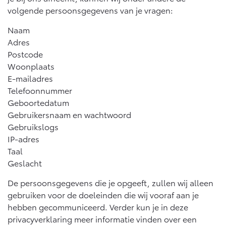
Vanaf € 46.301,-
Vanaf € 56.570,-
volgende persoonsgegevens van je vragen:
Naam
Adres
Land Cruiser (excl. BTW)
Postcode
Woonplaats
E-mailadres
Telefoonnummer
Geboortedatum
Gebruikersnaam en wachtwoord
Vanaf € 89.986,-
Gebruikslogs
IP-adres
Taal
Geslacht
De persoonsgegevens die je opgeeft, zullen wij alleen
gebruiken voor de doeleinden die wij vooraf aan je
hebben gecommuniceerd. Verder kun je in deze
privacyverklaring meer informatie vinden over een