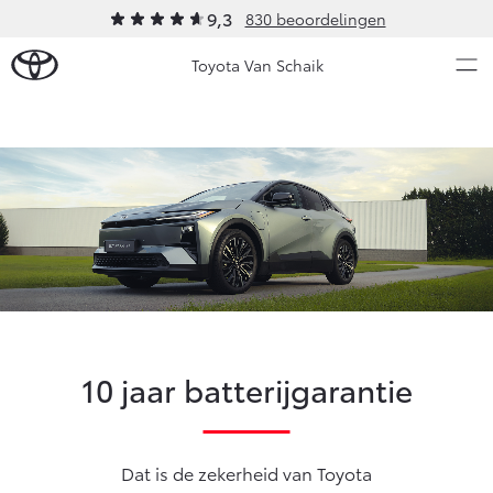
9,3
830 beoordelingen
Toyota Van Schaik
Over Ons
Modellen
Ons bedrijf
Occasions
Ons bedrijf
Aygo X
Yaris
Onze medewerkers
HYBRIDE
HYBRIDE
Contact en Route
Nieuws & Acties
Vacatures
10 jaar batterijgarantie
Klantbeoordelingen
Onderhoud
Vanaf € 23.750,-
Vanaf € 27.195,-
Dat is de zekerheid van Toyota
Diensten
Service & Onderhoud