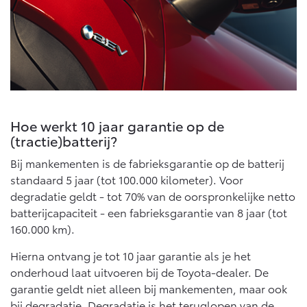
Multimedia
Connected check
Navigatie updates
bZ4X
bZ4X Touring
BATTERIJ-ELEKTRISCH
BATTERIJ-ELEKTRISCH
Hoe werkt 10 jaar garantie op de
(tractie)batterij?
Vanaf € 39.995,-
Vanaf € 48.995,-
Bij mankementen is de fabrieksgarantie op de batterij
standaard 5 jaar (tot 100.000 kilometer). Voor
degradatie geldt - tot 70% van de oorspronkelijke netto
Mirai
Proace City (excl. BTW)
batterijcapaciteit - een fabrieksgarantie van 8 jaar (tot
WATERSTOF-ELEKTRISCH
OOK ALS BATTERIJ-
ELEKTRISCH
160.000 km).
Hierna ontvang je tot 10 jaar garantie als je het
onderhoud laat uitvoeren bij de Toyota-dealer. De
garantie geldt niet alleen bij mankementen, maar ook
bij degradatie. Degradatie is het teruglopen van de