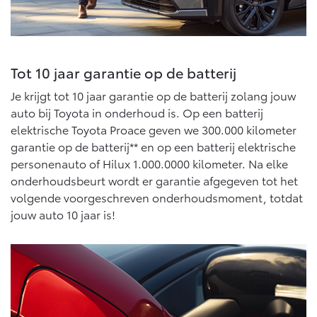
10 jaar batterijgarantie
Energie en slim laden
Bedrijfswagens
Toyota fabrieksgarantie
Corolla Cross
Toyota C-HR
HYBRIDE
OOK ALS PLUG-IN
HYBRIDE
Bedrijfswagens op maat
Verzekeren
Tot 10 jaar garantie op de batterij
Onderdelen & Accessoires
Financieren of leasen
Je krijgt tot 10 jaar garantie op de batterij zolang jouw
Toyota Autoverzekering
Verzekeren
Onderdelen
auto bij Toyota in onderhoud is. Op een batterij
Toyota Hybride Autoverzekering
elektrische Toyota Proace geven we 300.000 kilometer
Accessoires
garantie op de batterij** en op een batterij elektrische
Vanaf € 39.995,-
Vanaf € 36.495,-
Banden
personenauto of Hilux 1.000.0000 kilometer. Na elke
onderhoudsbeurt wordt er garantie afgegeven tot het
volgende voorgeschreven onderhoudsmoment, totdat
Connected
Toyota C-HR+
RAV4
BATTERIJ-ELEKTRISCH
PLUG-IN HYBRIDE
jouw auto 10 jaar is!
Connected Services
MyToyota login
MyToyota App
Abonnementen
Vanaf € 37.995,-
Vanaf € 49.995,-