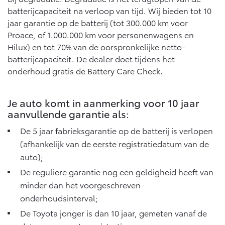
Vanaf € 76.695,-
Vanaf € 27.945,-
batterijcapaciteit na verloop van tijd. Wij bieden tot 10
jaar garantie op de batterij (tot 300.000 km voor
Proace, of 1.000.000 km voor personenwagens en
Proace (excl. BTW)
Proace Verso
Hilux) en tot 70% van de oorspronkelijke netto-
OOK ALS BATTERIJ-
BATTERIJ-ELEKTRISCH
ELEKTRISCH
batterijcapaciteit. De dealer doet tijdens het
onderhoud gratis de Battery Care Check.
Je auto komt in aanmerking voor 10 jaar
aanvullende garantie als:
Vanaf € 37.500,-
Vanaf € 55.950,-
De 5 jaar fabrieksgarantie op de batterij is verlopen
(afhankelijk van de eerste registratiedatum van de
Proace Max (excl. BTW)
Hilux (excl. BTW)
auto);
OOK ALS BATTERIJ-
OOK ALS BATTERIJ-
ELEKTRISCH
ELEKTRISCH
De reguliere garantie nog een geldigheid heeft van
minder dan het voorgeschreven
onderhoudsinterval;
De Toyota jonger is dan 10 jaar, gemeten vanaf de