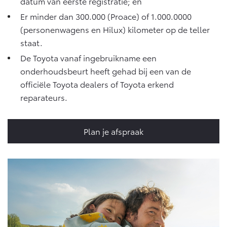
datum van eerste registratie; en
Vanaf € 46.301,-
Vanaf € 56.570,-
Er minder dan 300.000 (Proace) of 1.000.0000
(personenwagens en Hilux) kilometer op de teller
staat.
Land Cruiser (excl. BTW)
De Toyota vanaf ingebruikname een
onderhoudsbeurt heeft gehad bij een van de
officiële Toyota dealers of Toyota erkend
reparateurs.
Vanaf € 89.986,-
Plan je afspraak