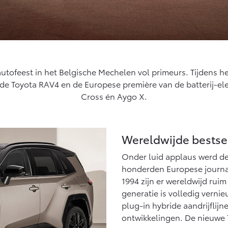
utofeest in het Belgische Mechelen vol primeurs. Tijdens h
de Toyota RAV4 en de Europese première van de batterij-ele
Cross én Aygo X.
Wereldwijde bestsel
Onder luid applaus werd d
honderden Europese journal
1994 zijn er wereldwijd rui
generatie is volledig verni
plug-in hybride aandrijflij
ontwikkelingen. De nieuwe T