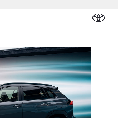
Plan een proefrit
Schade melden
Contact en
Plan een
n
sen
Onderdelen &
Oplaadservice
Bedrijfswagens
Route
proefrit
Urban Cruiser
Accessoires
BATTERIJ-
ELEKTRISCH
Vraag een brochure aan
Werkplaatsafspraak
aalplan
ncial Lease
Thuislaadpakketten
Bedrijfswagens
Vraag een
maken
Onderdelen
op maat
brochure
el
ational
Laadpas
aan
se
Accessoires
Financieren of
Bekijk de verwachte
tie
Energie en slim
Contact en
modellen
leasen
Route
Banden
laden
Contact
tie
Verzekeren
Vanaf € 32.995,-
en Route
Toyota C-HR
OOK ALS PLUG-IN
HYBRIDE