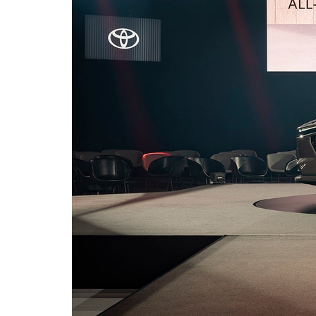
Vanaf € 76.695,-
Proace Max (excl.
BTW)
OOK ALS BATTERIJ-
ELEKTRISCH
Vanaf € 46.301,-