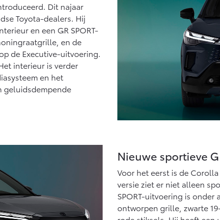
ntroduceerd. Dit najaar
dse Toyota-dealers. Hij
 interieur en een GR SPORT-
honingraatgrille, en de
p de Executive-uitvoering.
Het interieur is verder
diasysteem en het
an geluidsdempende
Nieuwe sportieve 
Voor het eerst is de Coroll
versie ziet er niet alleen sp
SPORT-uitvoering is onder 
ontworpen grille, zwarte 19
rode stiksels. Hij heeft een