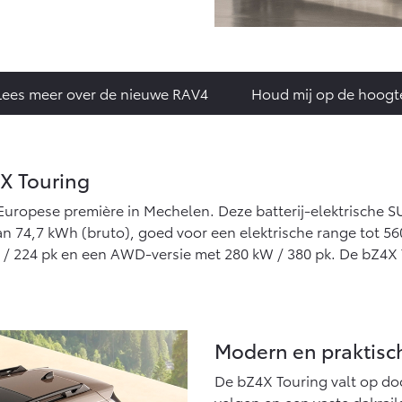
Lees meer over de nieuwe RAV4
Houd mij op de hoogt
X Touring
uropese première in Mechelen. Deze batterij-elektrische SUV 
 van 74,7 kWh (bruto), goed voor een elektrische range tot 5
kW / 224 pk en een AWD-versie met 280 kW / 380 pk. De bZ4X
Modern en praktisch
De bZ4X Touring valt op door
velgen en een vaste dakrails