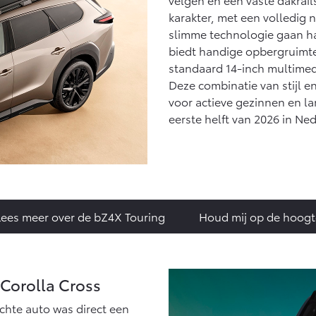
karakter, met een volledig 
slimme technologie gaan h
biedt handige opbergruimte
standaard 14-inch multimed
Deze combinatie van stijl e
voor actieve gezinnen en la
eerste helft van 2026 in Ne
Lees meer over de bZ4X Touring
Houd mij op de hoogt
e Corolla Cross
chte auto was direct een