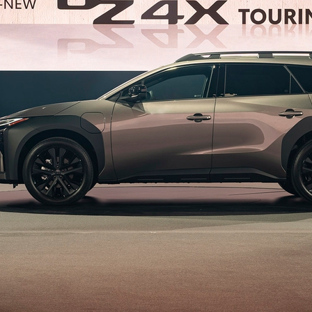
Vanaf € 27.945,-
Vanaf € 37.500,-
Hilux (excl. BTW)
Land Cruiser (excl.
OOK ALS BATTERIJ-
BTW)
ELEKTRISCH
Vanaf € 56.570,-
Vanaf € 89.986,-