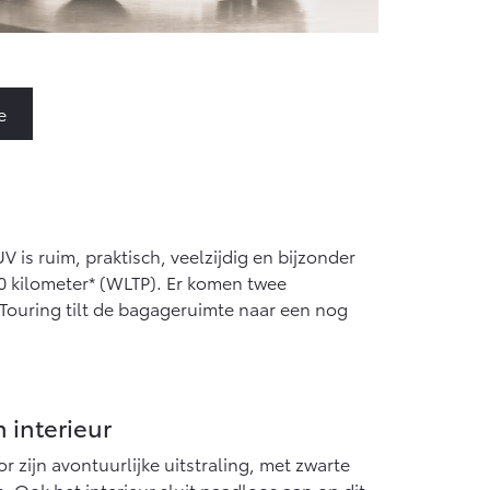
e
is ruim, praktisch, veelzijdig en bijzonder
60 kilometer* (WLTP). Er komen twee
 Touring tilt de bagageruimte naar een nog
 interieur
 zijn avontuurlijke uitstraling, met zwarte
. Ook het interieur sluit naadloos aan op dit