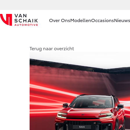
Over Ons
Modellen
Occasions
Nieuws
Ons bedrijf
Aygo X
Terug naar overzicht
HYBRIDE
Ons bedrijf
Onze
medewerkers
Contact en
Route
Vanaf € 23.750,-
Vacatures
Corolla Hatchback
Klantbeoordelingen
HYBRIDE