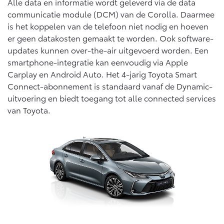
Multimedia
Alle data en informatie wordt geleverd via de data
communicatie module (DCM) van de Corolla. Daarmee
Connected check
is het koppelen van de telefoon niet nodig en hoeven
Navigatie updates
bZ4X
bZ4X Touring
er geen datakosten gemaakt te worden. Ook software-
BATTERIJ-ELEKTRISCH
BATTERIJ-ELEKTRISCH
updates kunnen over-the-air uitgevoerd worden. Een
smartphone-integratie kan eenvoudig via Apple
Carplay en Android Auto. Het 4-jarig Toyota Smart
Connect-abonnement is standaard vanaf de Dynamic-
uitvoering en biedt toegang tot alle connected services
van Toyota.
Vanaf € 39.995,-
Vanaf € 48.995,-
Mirai
Proace City (excl. BTW)
WATERSTOF-ELEKTRISCH
OOK ALS BATTERIJ-
ELEKTRISCH