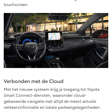
10 jaar batterijgarantie
touchscreen.
Energie en slim laden
Bedrijfswagens
Toyota fabrieksgarantie
Corolla Cross
Toyota C-HR
HYBRIDE
OOK ALS PLUG-IN
HYBRIDE
Bedrijfswagens op maat
Verzekeren
Onderdelen & Accessoires
Financieren of leasen
Toyota Autoverzekering
Verzekeren
Onderdelen
Toyota Hybride Autoverzekering
Accessoires
Vanaf € 39.995,-
Vanaf € 36.495,-
Banden
Connected
Toyota C-HR+
RAV4
BATTERIJ-ELEKTRISCH
PLUG-IN HYBRIDE
Verbonden met de Cloud
Connected Services
Met het nieuwe systeem krijg je toegang tot Toyota
MyToyota login
Smart Connect-diensten, waaronder cloud-
MyToyota App
gebaseerde navigatie met altijd de meest actuele
Abonnementen
verkeersinformatie en lokale parkeergelegenheden.
Vanaf € 37.995,-
Vanaf € 49.995,-