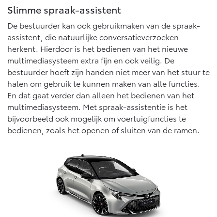
Vanaf € 76.695,-
Vanaf € 27.945,-
Slimme spraak-assistent
De bestuurder kan ook gebruikmaken van de spraak-
assistent, die natuurlijke conversatieverzoeken
Proace (excl. BTW)
Proace Verso
OOK ALS BATTERIJ-
BATTERIJ-ELEKTRISCH
herkent. Hierdoor is het bedienen van het nieuwe
ELEKTRISCH
multimediasysteem extra fijn en ook veilig. De
bestuurder hoeft zijn handen niet meer van het stuur te
halen om gebruik te kunnen maken van alle functies.
En dat gaat verder dan alleen het bedienen van het
multimediasysteem. Met spraak-assistentie is het
Vanaf € 37.500,-
Vanaf € 55.950,-
bijvoorbeeld ook mogelijk om voertuigfuncties te
bedienen, zoals het openen of sluiten van de ramen.
Proace Max (excl. BTW)
Hilux (excl. BTW)
OOK ALS BATTERIJ-
OOK ALS BATTERIJ-
ELEKTRISCH
ELEKTRISCH