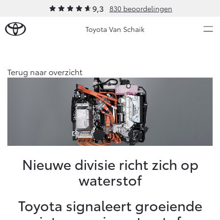
9,3
830 beoordelingen
Toyota Van Schaik
Over Ons
Terug naar overzicht
Modellen
Ons bedrijf
Occasions
Ons bedrijf
Aygo X
Yaris
Onze medewerkers
HYBRIDE
HYBRIDE
Contact en Route
Nieuws & Acties
Nieuwe divisie richt zich op
Vacatures
waterstof
Klantbeoordelingen
Onderhoud
Toyota signaleert groeiende
Vanaf € 23.750,-
Vanaf € 27.195,-
Diensten
Service & Onderhoud