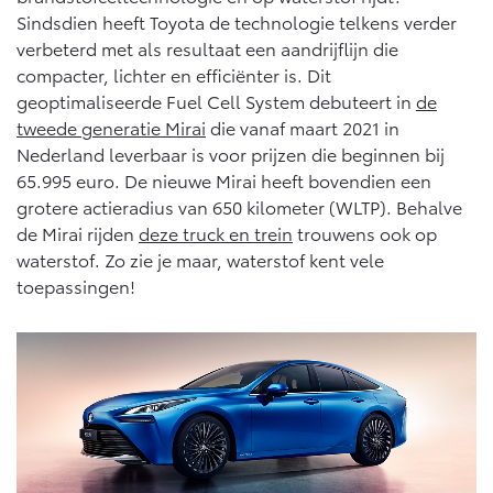
Vanaf € 46.301,-
Vanaf € 56.570,-
Sindsdien heeft Toyota de technologie telkens verder
verbeterd met als resultaat een aandrijflijn die
compacter, lichter en efficiënter is. Dit
Land Cruiser (excl. BTW)
geoptimaliseerde Fuel Cell System debuteert in
de
tweede generatie Mirai
die vanaf maart 2021 in
Nederland leverbaar is voor prijzen die beginnen bij
65.995 euro. De nieuwe Mirai heeft bovendien een
grotere actieradius van 650 kilometer (WLTP). Behalve
de Mirai rijden
deze truck en trein
trouwens ook op
waterstof. Zo zie je maar, waterstof kent vele
Vanaf € 89.986,-
toepassingen!