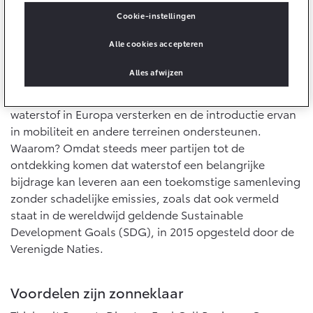
10 jaar batterijgarantie
Energie en slim laden
Cookie-instellingen
Bedrijfswagens
Toyota fabrieksgarantie
Corolla Cross
Toyota C-HR
Alle cookies accepteren
HYBRIDE
OOK ALS PLUG-IN
Samenleving zonder schadelijke emissies
HYBRIDE
Bedrijfswagens op maat
Verzekeren
Onderdelen & Accessoires
Alles afwijzen
De Toyota Fuel Business Group is gevestigd in Brussel
Financieren of leasen
en gaat het volgende doen: de businesscase van
Toyota Autoverzekering
Verzekeren
Onderdelen
waterstof in Europa versterken en de introductie ervan
Toyota Hybride Autoverzekering
Accessoires
in mobiliteit en andere terreinen ondersteunen.
Vanaf € 39.995,-
Vanaf € 36.495,-
Waarom? Omdat steeds meer partijen tot de
Banden
ontdekking komen dat waterstof een belangrijke
bijdrage kan leveren aan een toekomstige samenleving
Connected
zonder schadelijke emissies, zoals dat ook vermeld
Toyota C-HR+
RAV4
BATTERIJ-ELEKTRISCH
PLUG-IN HYBRIDE
staat in de wereldwijd geldende Sustainable
Development Goals (SDG), in 2015 opgesteld door de
Connected Services
Verenigde Naties.
MyToyota login
MyToyota App
Voordelen zijn zonneklaar
Abonnementen
Vanaf € 37.995,-
Vanaf € 49.995,-