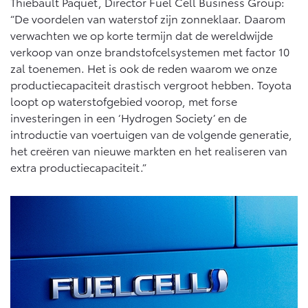
Multimedia
Thiebault Paquet, Director Fuel Cell Business Group:
“De voordelen van waterstof zijn zonneklaar. Daarom
Connected check
verwachten we op korte termijn dat de wereldwijde
Navigatie updates
bZ4X
bZ4X Touring
verkoop van onze brandstofcelsystemen met factor 10
BATTERIJ-ELEKTRISCH
BATTERIJ-ELEKTRISCH
zal toenemen. Het is ook de reden waarom we onze
productiecapaciteit drastisch vergroot hebben. Toyota
loopt op waterstofgebied voorop, met forse
investeringen in een ‘Hydrogen Society’ en de
introductie van voertuigen van de volgende generatie,
het creëren van nieuwe markten en het realiseren van
Vanaf € 39.995,-
Vanaf € 48.995,-
extra productiecapaciteit.”
Mirai
Proace City (excl. BTW)
WATERSTOF-ELEKTRISCH
OOK ALS BATTERIJ-
ELEKTRISCH