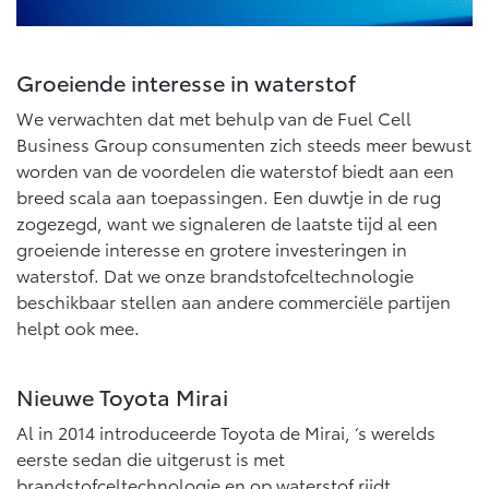
Vanaf € 76.695,-
Vanaf € 27.945,-
Groeiende interesse in waterstof
Proace (excl. BTW)
Proace Verso
OOK ALS BATTERIJ-
BATTERIJ-ELEKTRISCH
We verwachten dat met behulp van de Fuel Cell
ELEKTRISCH
Business Group consumenten zich steeds meer bewust
worden van de voordelen die waterstof biedt aan een
breed scala aan toepassingen. Een duwtje in de rug
zogezegd, want we signaleren de laatste tijd al een
groeiende interesse en grotere investeringen in
Vanaf € 37.500,-
Vanaf € 55.950,-
waterstof. Dat we onze brandstofceltechnologie
beschikbaar stellen aan andere commerciële partijen
helpt ook mee.
Proace Max (excl. BTW)
Hilux (excl. BTW)
OOK ALS BATTERIJ-
OOK ALS BATTERIJ-
ELEKTRISCH
ELEKTRISCH
Nieuwe Toyota Mirai
Al in 2014 introduceerde Toyota de Mirai, ‘s werelds
eerste sedan die uitgerust is met
brandstofceltechnologie en op waterstof rijdt.