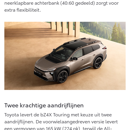
Multimedia
neerklapbare achterbank (40:60 gedeeld) zorgt voor
Connected check
extra flexibiliteit.
Navigatie updates
bZ4X
bZ4X Touring
BATTERIJ-ELEKTRISCH
BATTERIJ-ELEKTRISCH
Vanaf € 39.995,-
Vanaf € 48.995,-
Mirai
Proace City (excl. BTW)
WATERSTOF-ELEKTRISCH
OOK ALS BATTERIJ-
ELEKTRISCH
Twee krachtige aandrijflijnen
Toyota levert de bZ4X Touring met keuze uit twee
aandrijflijnen. De voorwielaangedreven versie levert
een vermogen van 165 kW (224 pk), terwijl de All-