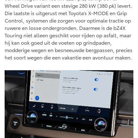
Vanaf € 76.695,-
Vanaf € 27.945,-
Wheel Drive variant een stevige 280 kW (380 pk) levert.
Die laatste is uitgerust met Toyota’s X-MODE en Grip
Control, systemen die zorgen voor optimale tractie op
Proace (excl. BTW)
Proace Verso
ruwere en losse ondergronden. Daarmee is de bZ4X
OOK ALS BATTERIJ-
BATTERIJ-ELEKTRISCH
ELEKTRISCH
Touring niet alleen geschikt voor rijden op asfalt, maar
hij kan ook goed uit de voeten op grindpaden,
modderige wegen en besneeuwde bergpassen, precies
het soort wegen die een vakantie een avontuur maken.
Vanaf € 37.500,-
Vanaf € 55.950,-
Proace Max (excl. BTW)
Hilux (excl. BTW)
OOK ALS BATTERIJ-
OOK ALS BATTERIJ-
ELEKTRISCH
ELEKTRISCH