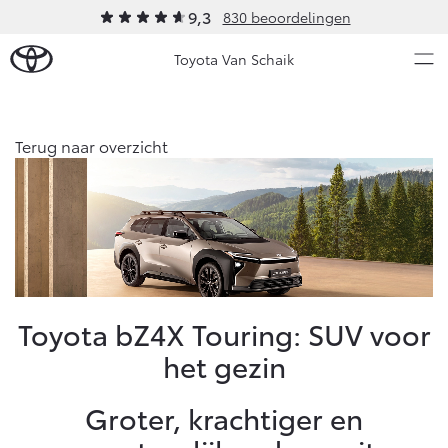
9,3
830 beoordelingen
Toyota Van Schaik
Over Ons
Terug naar overzicht
Modellen
Ons bedrijf
Occasions
Ons bedrijf
Aygo X
Yaris
Onze medewerkers
HYBRIDE
HYBRIDE
Contact en Route
Nieuws & Acties
Toyota bZ4X Touring: SUV voor
Vacatures
het gezin
Klantbeoordelingen
Onderhoud
Groter, krachtiger en
Vanaf € 23.750,-
Vanaf € 27.195,-
Diensten
Service & Onderhoud