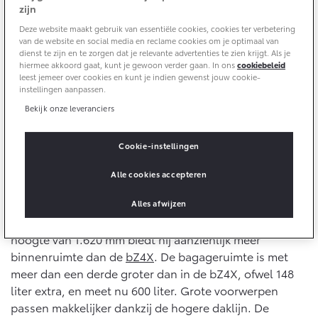
10 jaar batterijgarantie
zijn
Energie en slim laden
Bedrijfswagens
Toyota fabrieksgarantie
Deze website maakt gebruik van essentiële cookies, cookies ter verbetering
Corolla Cross
Toyota C-HR
van de website en social media en reclame cookies om je optimaal van
HYBRIDE
OOK ALS PLUG-IN
dienst te zijn en te zorgen dat je relevante advertenties te zien krijgt. Als je
HYBRIDE
Bedrijfswagens op maat
Verzekeren
hiermee akkoord gaat, kunt je gewoon verder gaan. In ons
cookiebeleid
Onderdelen & Accessoires
leest jemeer over cookies en kunt je indien gewenst jouw cookie-
Financieren of leasen
instellingen aanpassen.
Toyota Autoverzekering
Verzekeren
Bekijk onze leveranciers
Onderdelen
Toyota Hybride Autoverzekering
Accessoires
Vanaf € 39.995,-
Vanaf € 36.495,-
Cookie-instellingen
Banden
Slimme SUV met extra ruimte
Alle cookies accepteren
De Toyota bZ4X Touring is ontwikkeld voor gezinnen
Connected
Toyota C-HR+
RAV4
die graag reizen, sporten en ontspannen in de
Alles afwijzen
BATTERIJ-ELEKTRISCH
PLUG-IN HYBRIDE
buitenlucht. Dankzij een lengte van 4.830 mm en een
Connected Services
hoogte van 1.620 mm biedt hij aanzienlijk meer
binnenruimte dan de
bZ4X
. De bagageruimte is met
MyToyota login
meer dan een derde groter dan in de bZ4X, ofwel 148
MyToyota App
liter extra, en meet nu 600 liter. Grote voorwerpen
Abonnementen
passen makkelijker dankzij de hogere daklijn. De
Vanaf € 37.995,-
Vanaf € 49.995,-