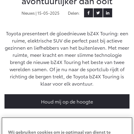
avontuurlijker dan ooit
Yaris Cross
Urban Cruiser
Nieuws |
15-05-2025
Delen:
Werkplaatsafspraak
Zakelijk
HYBRIDE
BATTERIJ-ELEKTRISCH
Private Lease
Onderhoud op Maat
APK
Toyota presenteert de gloednieuwe bZ4X Touring: een
Wat is Private Lease?
Zakelijk
Werkplaatsafspraak maken
Airco check
ruime, elektrische SUV die perfect past bij actieve
Bereken je maandbedrag
gezinnen en liefhebbers van het buitenleven. Met meer
Vakantiecheck
Private Lease voor ZZP
Toyota voor de zaak
ruimte, meer kracht en meer slimme technologie
Contact en Route
Hybride Zekerheid Controle
Vanaf € 31.895,-
Vanaf € 32.995,-
brengt de nieuwe bZ4X Touring het beste van twee
Leaserijder
Toyota handleidingen
werelden samen. Of je nu naar de sportclub rijdt of
ZZP
Financieren
Schade melden
Toyota Service Informatie (SIL)
richting de bergen trekt, de Toyota bZ4X Touring is
Wagenparkbeheer
Corolla Hatchback
Corolla Touring Sports
klaar voor elk avontuur.
HYBRIDE
HYBRIDE
Toyota Betaalplan
Plan een proefrit
Schade & Garantie
Leasen
Houd mij op de hoogte
Vraag een brochure aan
Oplaadservice
Toyota Pechhulp
Financial Lease
Schade & Glasherstel
Thuislaadpakketten
Operational Lease
Bekijk de verwachte modellen
10 jaar Toyota garantie
Vanaf € 33.495,-
Vanaf € 35.495,-
Laadpas
Wij gebruiken cookies om je optimaal van dienst te