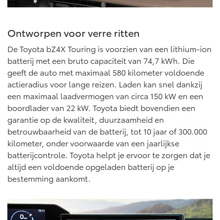
Vanaf € 46.301,-
Vanaf € 56.570,-
Ontworpen voor verre ritten
Land Cruiser (excl. BTW)
De Toyota bZ4X Touring is voorzien van een lithium-ion
batterij met een bruto capaciteit van 74,7 kWh. Die
geeft de auto met maximaal 580 kilometer voldoende
actieradius voor lange reizen. Laden kan snel dankzij
een maximaal laadvermogen van circa 150 kW en een
boordlader van 22 kW. Toyota biedt bovendien een
garantie op de kwaliteit, duurzaamheid en
Vanaf € 89.986,-
betrouwbaarheid van de batterij, tot 10 jaar of 300.000
kilometer, onder voorwaarde van een jaarlijkse
batterijcontrole. Toyota helpt je ervoor te zorgen dat je
altijd een voldoende opgeladen batterij op je
bestemming aankomt.