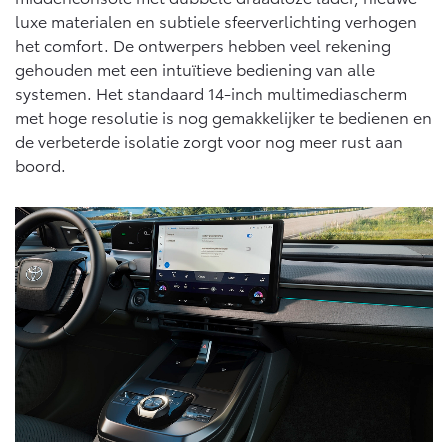
Vanaf € 46.301,-
Vanaf € 56.570,-
luxe materialen en subtiele sfeerverlichting verhogen
het comfort. De ontwerpers hebben veel rekening
gehouden met een intuïtieve bediening van alle
Land Cruiser (excl. BTW)
systemen. Het standaard 14-inch multimediascherm
met hoge resolutie is nog gemakkelijker te bedienen en
de verbeterde isolatie zorgt voor nog meer rust aan
boord.
Vanaf € 89.986,-