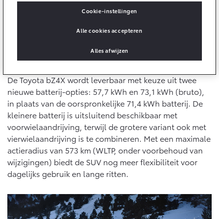
10 jaar batterijgarantie
Energie en slim laden
Cookie-instellingen
Bedrijfswagens
Toyota fabrieksgarantie
Corolla Cross
Toyota C-HR
Alle cookies accepteren
HYBRIDE
OOK ALS PLUG-IN
HYBRIDE
Bedrijfswagens op maat
Verzekeren
Onderdelen & Accessoires
Alles afwijzen
Financieren of leasen
Twee batterij-opties
Toyota Autoverzekering
Verzekeren
Onderdelen
De Toyota bZ4X wordt leverbaar met keuze uit twee
Toyota Hybride Autoverzekering
Accessoires
nieuwe batterij-opties: 57,7 kWh en 73,1 kWh (bruto),
Vanaf € 39.995,-
Vanaf € 36.495,-
in plaats van de oorspronkelijke 71,4 kWh batterij. De
Banden
kleinere batterij is uitsluitend beschikbaar met
voorwielaandrijving, terwijl de grotere variant ook met
Connected
vierwielaandrijving is te combineren. Met een maximale
Toyota C-HR+
RAV4
BATTERIJ-ELEKTRISCH
PLUG-IN HYBRIDE
actieradius van 573 km (WLTP, onder voorbehoud van
wijzigingen) biedt de SUV nog meer flexibiliteit voor
Connected Services
dagelijks gebruik en lange ritten.
MyToyota login
MyToyota App
Abonnementen
Vanaf € 37.995,-
Vanaf € 49.995,-