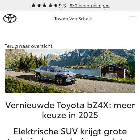
9,3
830 beoordelingen
Toyota Van Schaik
Over Ons
Terug naar overzicht
Modellen
Ons bedrijf
Occasions
Ons bedrijf
Aygo X
Yaris
Onze medewerkers
HYBRIDE
HYBRIDE
Contact en Route
Nieuws & Acties
Vernieuwde Toyota bZ4X: meer
Vacatures
keuze in 2025
Klantbeoordelingen
Onderhoud
Elektrische SUV krijgt grote
Vanaf € 23.750,-
Vanaf € 27.195,-
Diensten
Service & Onderhoud