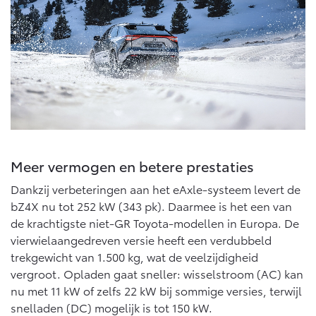
Multimedia
Connected check
Navigatie updates
bZ4X
bZ4X Touring
BATTERIJ-ELEKTRISCH
BATTERIJ-ELEKTRISCH
Vanaf € 39.995,-
Vanaf € 48.995,-
Meer vermogen en betere prestaties
Dankzij verbeteringen aan het eAxle-systeem levert de
bZ4X nu tot 252 kW (343 pk). Daarmee is het een van
Mirai
Proace City (excl. BTW)
WATERSTOF-ELEKTRISCH
OOK ALS BATTERIJ-
de krachtigste niet-GR Toyota-modellen in Europa. De
ELEKTRISCH
vierwielaangedreven versie heeft een verdubbeld
trekgewicht van 1.500 kg, wat de veelzijdigheid
vergroot. Opladen gaat sneller: wisselstroom (AC) kan
nu met 11 kW of zelfs 22 kW bij sommige versies, terwijl
snelladen (DC) mogelijk is tot 150 kW.