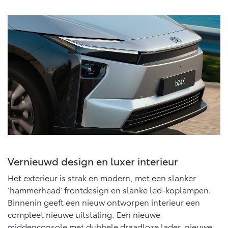
Vanaf € 76.695,-
Vanaf € 27.945,-
Proace (excl. BTW)
Proace Verso
OOK ALS BATTERIJ-
BATTERIJ-ELEKTRISCH
ELEKTRISCH
Vanaf € 37.500,-
Vanaf € 55.950,-
Proace Max (excl. BTW)
Hilux (excl. BTW)
Vernieuwd design en luxer interieur
OOK ALS BATTERIJ-
OOK ALS BATTERIJ-
ELEKTRISCH
ELEKTRISCH
Het exterieur is strak en modern, met een slanker
‘hammerhead’ frontdesign en slanke led-koplampen.
Binnenin geeft een nieuw ontworpen interieur een
compleet nieuwe uitstaling. Een nieuwe
middenconsole met dubbele draadloze lader, nieuwe