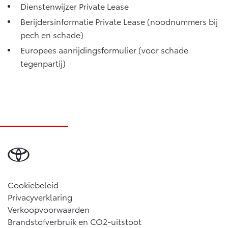
Dienstenwijzer Private Lease
Vanaf € 46.301,-
Vanaf € 56.570,-
Berijdersinformatie Private Lease (noodnummers bij
pech en schade)
Land Cruiser (excl. BTW)
Europees aanrijdingsformulier (voor schade
tegenpartij)
Vanaf € 89.986,-
Cookiebeleid
Privacyverklaring
Verkoopvoorwaarden
Brandstofverbruik en CO2-uitstoot