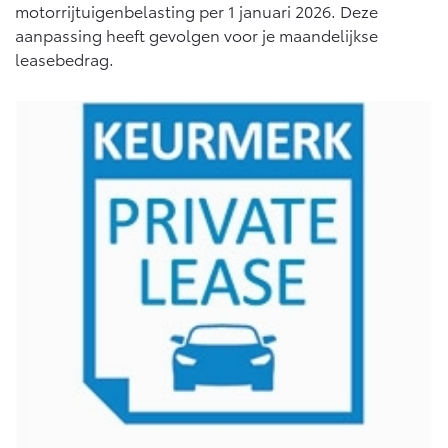
Multimedia
motorrijtuigenbelasting per 1 januari 2026. Deze
Connected check
aanpassing heeft gevolgen voor je maandelijkse
Navigatie updates
leasebedrag.
bZ4X
bZ4X Touring
BATTERIJ-ELEKTRISCH
BATTERIJ-ELEKTRISCH
Vanaf € 39.995,-
Vanaf € 48.995,-
Mirai
Proace City (excl. BTW)
WATERSTOF-ELEKTRISCH
OOK ALS BATTERIJ-
ELEKTRISCH