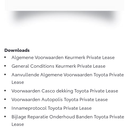
Vanaf € 76.695,-
Vanaf € 27.945,-
Proace (excl. BTW)
Proace Verso
OOK ALS BATTERIJ-
BATTERIJ-ELEKTRISCH
ELEKTRISCH
Downloads
Algemene Voorwaarden Keurmerk Private Lease
General Conditions Keurmerk Private Lease
Vanaf € 37.500,-
Vanaf € 55.950,-
Aanvullende Algemene Voorwaarden Toyota Private
Lease
Proace Max (excl. BTW)
Hilux (excl. BTW)
Voorwaarden Casco dekking Toyota Private Lease
OOK ALS BATTERIJ-
OOK ALS BATTERIJ-
ELEKTRISCH
ELEKTRISCH
Voorwaarden Autopolis Toyota Private Lease
Innameprotocol Toyota Private Lease
Bijlage Reparatie Onderhoud Banden Toyota Private
Lease