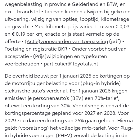
10 jaar batterijgarantie
wegenbelasting in provincie Gelderland en BTW, en
Energie en slim laden
Bedrijfswagens
excl. brandstof • Tarieven kunnen afwijken bij gekozen
Toyota fabrieksgarantie
Corolla Cross
Toyota C-HR
uitvoering, wijziging van opties, looptijd, kilometrage
HYBRIDE
OOK ALS PLUG-IN
en gewicht • Meerkilometerprijs varieert tussen € 0,03
HYBRIDE
Bedrijfswagens op maat
Verzekeren
Onderdelen & Accessoires
en € 0,19 per km, exacte prijs staat vermeld op de
Financieren of leasen
offerte •
(Actie)voorwaarden van toepassing
(pdf) •
Toyota Autoverzekering
Verzekeren
Toetsing en registratie BKR • Onder voorbehoud van
Onderdelen
Toyota Hybride Autoverzekering
acceptatie • (Prijs)wijzigingen en typefouten
Accessoires
voorbehouden •
particulier@toyotafs.nl
Vanaf € 39.995,-
Vanaf € 36.495,-
Banden
De overheid bouwt per 1 januari 2026 de kortingen op
de motorrijtuigenbelasting voor (plug-in hybride)
Connected
Toyota C-HR+
RAV4
elektrische auto’s verder af. Per 1 januari 2026 krijgen
BATTERIJ-ELEKTRISCH
PLUG-IN HYBRIDE
emissievrije personenauto’s (BEV) een 70%-tarief,
Connected Services
oftewel een korting van 30%. Vooralsnog is eenzelfde
kortingspercentage gepland voor 2027 en 2028. Voor
MyToyota login
2029 zou dan een korting van 25% gaan gelden. Hierna
MyToyota App
geldt (vooralsnog) het volledige mrb-tarief. Voor Plug-
Abonnementen
in hybride voertuigen (PHEV) vervalt de korting in de
Vanaf € 37.995,-
Vanaf € 49.995,-