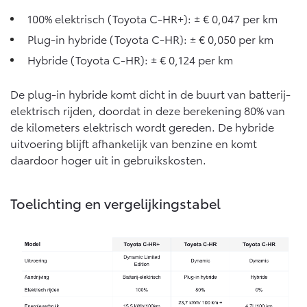
Vanaf € 76.695,-
Vanaf € 27.945,-
100% elektrisch (Toyota C-HR+): ± € 0,047 per km
Plug-in hybride (Toyota C-HR): ± € 0,050 per km
Proace (excl. BTW)
Proace Verso
Hybride (Toyota C-HR): ± € 0,124 per km
OOK ALS BATTERIJ-
BATTERIJ-ELEKTRISCH
ELEKTRISCH
De plug-in hybride komt dicht in de buurt van batterij-
elektrisch rijden, doordat in deze berekening 80% van
de kilometers elektrisch wordt gereden. De hybride
uitvoering blijft afhankelijk van benzine en komt
daardoor hoger uit in gebruikskosten.
Vanaf € 37.500,-
Vanaf € 55.950,-
Toelichting en vergelijkingstabel
Proace Max (excl. BTW)
Hilux (excl. BTW)
OOK ALS BATTERIJ-
OOK ALS BATTERIJ-
ELEKTRISCH
ELEKTRISCH