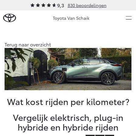
9,3
830 beoordelingen
Toyota Van Schaik
Over Ons
Terug naar overzicht
Modellen
Ons bedrijf
Occasions
Ons bedrijf
Aygo X
Yaris
Onze medewerkers
HYBRIDE
HYBRIDE
Contact en Route
Nieuws & Acties
Wat kost rijden per kilometer?
Vacatures
Klantbeoordelingen
Onderhoud
Vergelijk elektrisch, plug-in
hybride en hybride rijden
Vanaf € 23.750,-
Vanaf € 27.195,-
Diensten
Service & Onderhoud