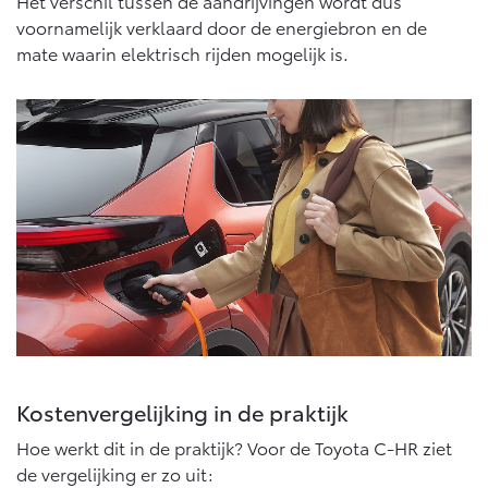
Multimedia
Het verschil tussen de aandrijvingen wordt dus
voornamelijk verklaard door de energiebron en de
Connected check
mate waarin elektrisch rijden mogelijk is.
Navigatie updates
bZ4X
bZ4X Touring
BATTERIJ-ELEKTRISCH
BATTERIJ-ELEKTRISCH
Vanaf € 39.995,-
Vanaf € 48.995,-
Mirai
Proace City (excl. BTW)
WATERSTOF-ELEKTRISCH
OOK ALS BATTERIJ-
ELEKTRISCH
Kostenvergelijking in de praktijk
Hoe werkt dit in de praktijk? Voor de Toyota C-HR ziet
de vergelijking er zo uit: