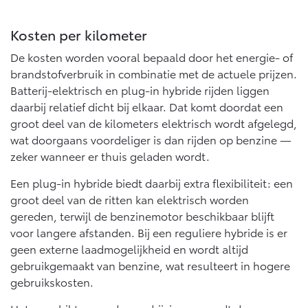
10 jaar batterijgarantie
Energie en slim laden
Bedrijfswagens
Toyota fabrieksgarantie
Kosten per kilometer
Corolla Cross
Toyota C-HR
HYBRIDE
OOK ALS PLUG-IN
De kosten worden vooral bepaald door het energie- of
HYBRIDE
Bedrijfswagens op maat
Verzekeren
Onderdelen & Accessoires
brandstofverbruik in combinatie met de actuele prijzen.
Financieren of leasen
Batterij-elektrisch en plug-in hybride rijden liggen
Toyota Autoverzekering
Verzekeren
daarbij relatief dicht bij elkaar. Dat komt doordat een
Onderdelen
Toyota Hybride Autoverzekering
groot deel van de kilometers elektrisch wordt afgelegd,
Accessoires
wat doorgaans voordeliger is dan rijden op benzine —
Vanaf € 39.995,-
Vanaf € 36.495,-
Banden
zeker wanneer er thuis geladen wordt.
Een plug-in hybride biedt daarbij extra flexibiliteit: een
Connected
Toyota C-HR+
RAV4
groot deel van de ritten kan elektrisch worden
BATTERIJ-ELEKTRISCH
PLUG-IN HYBRIDE
gereden, terwijl de benzinemotor beschikbaar blijft
Connected Services
voor langere afstanden. Bij een reguliere hybride is er
geen externe laadmogelijkheid en wordt altijd
MyToyota login
gebruikgemaakt van benzine, wat resulteert in hogere
MyToyota App
gebruikskosten.
Abonnementen
Vanaf € 37.995,-
Vanaf € 49.995,-