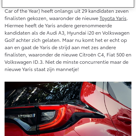
10 jaar batterijgarantie
De organisatie van de Auto van het Jaar-verkiezing (of
Energie en slim laden
Car of the Year) heeft onlangs uit 29 kandidaten zeven
Bedrijfswagens
Toyota fabrieksgarantie
Corolla Cross
Toyota C-HR
finalisten gekozen, waaronder de nieuwe
Toyota Yaris
.
HYBRIDE
OOK ALS PLUG-IN
Hiermee heeft de Yaris andere gerenommeerde
HYBRIDE
Bedrijfswagens op maat
Verzekeren
Onderdelen & Accessoires
kandidaten als de Audi A3, Hyundai i20 en Volkswagen
Financieren of leasen
Golf achter zich gelaten. Maar nu komt het er echt op
Toyota Autoverzekering
Verzekeren
aan en gaat de Yaris de strijd aan met zes andere
Onderdelen
Toyota Hybride Autoverzekering
finalisten, waaronder de nieuwe Citroën C4, Fiat 500 en
Accessoires
Volkswagen ID.3. Niet de minste concurrentie maar de
Vanaf € 39.995,-
Vanaf € 36.495,-
Banden
nieuwe Yaris staat zijn mannetje!
Connected
Toyota C-HR+
RAV4
BATTERIJ-ELEKTRISCH
PLUG-IN HYBRIDE
Connected Services
MyToyota login
MyToyota App
Abonnementen
Vanaf € 37.995,-
Vanaf € 49.995,-