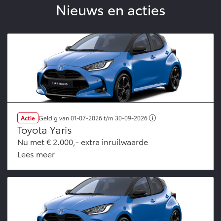
Nieuws en acties
Vanaf € 46.301,-
Vanaf € 56.570,-
Land Cruiser (excl. BTW)
Actie
Geldig van
01-07-2026
t/m
30-09-2026
Vanaf € 89.986,-
Toyota Yaris
Nu met € 2.000,- extra inruilwaarde
Lees meer