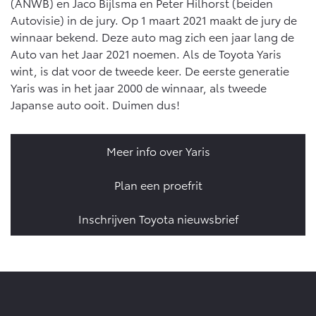
Vanaf € 76.695,-
Vanaf € 27.945,-
(ANWB) en Jaco Bijlsma en Peter Hilhorst (beiden
Autovisie) in de jury. Op 1 maart 2021 maakt de jury de
winnaar bekend. Deze auto mag zich een jaar lang de
Auto van het Jaar 2021 noemen. Als de Toyota Yaris
Proace (excl. BTW)
Proace Verso
OOK ALS BATTERIJ-
BATTERIJ-ELEKTRISCH
wint, is dat voor de tweede keer. De eerste generatie
ELEKTRISCH
Yaris was in het jaar 2000 de winnaar, als tweede
Japanse auto ooit. Duimen dus!
Meer info over Yaris
Vanaf € 37.500,-
Vanaf € 55.950,-
Plan een proefrit
Proace Max (excl. BTW)
Hilux (excl. BTW)
Inschrijven Toyota nieuwsbrief
OOK ALS BATTERIJ-
OOK ALS BATTERIJ-
ELEKTRISCH
ELEKTRISCH