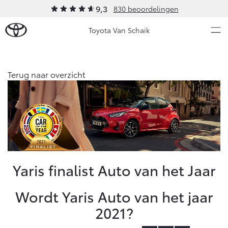
9,3
830 beoordelingen
Toyota Van Schaik
Over Ons
Terug naar overzicht
Modellen
Ons bedrijf
Occasions
Ons bedrijf
Aygo X
Yaris
Onze medewerkers
HYBRIDE
HYBRIDE
Contact en Route
Nieuws & Acties
Yaris finalist Auto van het Jaar
Vacatures
Klantbeoordelingen
Onderhoud
Wordt Yaris Auto van het jaar
2021?
Vanaf € 23.750,-
Vanaf € 27.195,-
Diensten
Service & Onderhoud