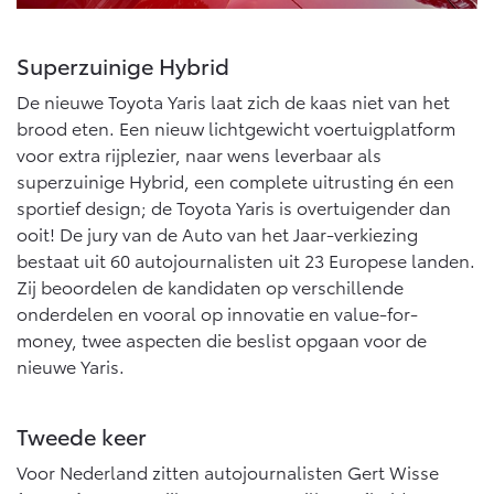
Multimedia
Connected check
Superzuinige Hybrid
Navigatie updates
bZ4X
bZ4X Touring
BATTERIJ-ELEKTRISCH
BATTERIJ-ELEKTRISCH
De nieuwe Toyota Yaris laat zich de kaas niet van het
brood eten. Een nieuw lichtgewicht voertuigplatform
voor extra rijplezier, naar wens leverbaar als
superzuinige Hybrid, een complete uitrusting én een
sportief design; de Toyota Yaris is overtuigender dan
ooit! De jury van de Auto van het Jaar-verkiezing
Vanaf € 39.995,-
Vanaf € 48.995,-
bestaat uit 60 autojournalisten uit 23 Europese landen.
Zij beoordelen de kandidaten op verschillende
onderdelen en vooral op innovatie en value-for-
Mirai
Proace City (excl. BTW)
money, twee aspecten die beslist opgaan voor de
WATERSTOF-ELEKTRISCH
OOK ALS BATTERIJ-
ELEKTRISCH
nieuwe Yaris.
Tweede keer
Voor Nederland zitten autojournalisten Gert Wisse