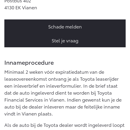
Postbus 402
Vanaf € 76.695,-
Vanaf € 27.945,-
4130 EK Vianen
Proace (excl. BTW)
Proace Verso
Schade melden
OOK ALS BATTERIJ-
BATTERIJ-ELEKTRISCH
ELEKTRISCH
Stel je vraag
Innameprocedure
Vanaf € 37.500,-
Vanaf € 55.950,-
Minimaal 2 weken vóór expiratiedatum van de
leaseovereenkomst ontvang je als Toyota leaserijder
een inleverbrief en inleverformulier. In de brief staat
Proace Max (excl. BTW)
Hilux (excl. BTW)
dat de auto ingeleverd dient te worden bij Toyota
OOK ALS BATTERIJ-
OOK ALS BATTERIJ-
ELEKTRISCH
ELEKTRISCH
Financial Services in Vianen. Indien gewenst kun je de
auto bij de dealer inleveren maar de feitelijke inname
vindt in Vianen plaats.
Als de auto bij de Toyota dealer wordt ingeleverd loopt