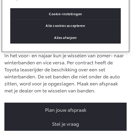
10 jaar batterijgarantie
onderhoud en reparaties kun je ook online aan ons
Energie en slim laden
Bedrijfswagens
Toyota fabrieksgarantie
stellen. Gebruik daarvoor de rode button 'Vraag stellen
Cookie-instellingen
Corolla Cross
Toyota C-HR
over onderhoud en reparatie' hieronder.
HYBRIDE
OOK ALS PLUG-IN
HYBRIDE
Bedrijfswagens op maat
Alle cookies accepteren
Verzekeren
Onderdelen & Accessoires
Financieren of leasen
Alles afwijzen
Winterbanden
Toyota Autoverzekering
Verzekeren
Onderdelen
Toyota Hybride Autoverzekering
Accessoires
In het voor- en najaar kun je wisselen van zomer- naar
Vanaf € 39.995,-
Vanaf € 36.495,-
winterbanden en vice versa. Per contract heeft de
Banden
Toyota leaserijder de beschikking over een set
winterbanden. De set banden die niet onder de auto
Connected
Toyota C-HR+
RAV4
zitten, word voor je opgeslagen. Maak een afspraak
BATTERIJ-ELEKTRISCH
PLUG-IN HYBRIDE
met je dealer om te wisselen van banden.
Connected Services
MyToyota login
Plan jouw afspraak
MyToyota App
Abonnementen
Stel je vraag
Vanaf € 37.995,-
Vanaf € 49.995,-