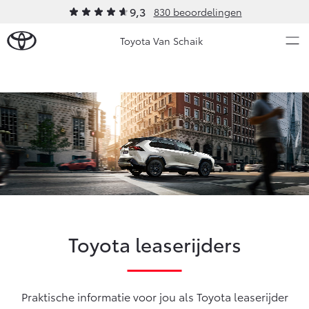
9,3
830 beoordelingen
Toyota Van Schaik
Over Ons
Modellen
Ons bedrijf
Occasions
Ons bedrijf
Aygo X
Yaris
Onze medewerkers
HYBRIDE
HYBRIDE
Contact en Route
Nieuws & Acties
Vacatures
Toyota leaserijders
Klantbeoordelingen
Onderhoud
Vanaf € 23.750,-
Vanaf € 27.195,-
Praktische informatie voor jou als Toyota leaserijder
Diensten
Service & Onderhoud