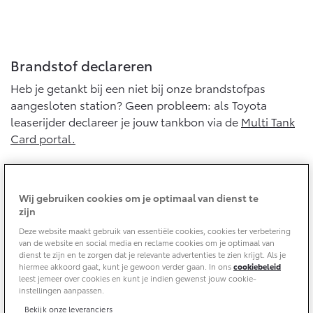
Yaris Cross
Urban Cruiser
Werkplaatsafspraak
Zakelijk
HYBRIDE
BATTERIJ-ELEKTRISCH
Private Lease
Onderhoud op Maat
Brandstof declareren
APK
Wat is Private Lease?
Heb je getankt bij een niet bij onze brandstofpas
Zakelijk
Werkplaatsafspraak maken
Airco check
Bereken je maandbedrag
aangesloten station? Geen probleem: als Toyota
Vakantiecheck
Private Lease voor ZZP
leaserijder declareer je jouw tankbon via de
Multi Tank
Toyota voor de zaak
Contact en Route
Hybride Zekerheid Controle
Vanaf € 31.895,-
Vanaf € 32.995,-
Card portal.
Leaserijder
Toyota handleidingen
ZZP
Financieren
Schade melden
Toyota Service Informatie (SIL)
Naar de MTC portal
Wagenparkbeheer
Corolla Hatchback
Corolla Touring Sports
Wij gebruiken cookies om je optimaal van dienst te
HYBRIDE
HYBRIDE
Toyota Betaalplan
Plan een proefrit
zijn
Schade & Garantie
Leasen
Deze website maakt gebruik van essentiële cookies, cookies ter verbetering
Onderhoud en reparatie
van de website en social media en reclame cookies om je optimaal van
Vraag een brochure aan
Oplaadservice
dienst te zijn en te zorgen dat je relevante advertenties te zien krijgt. Als je
Toyota Pechhulp
Voor onderhoud en reparatie maak je als Toyota
hiermee akkoord gaat, kunt je gewoon verder gaan. In ons
cookiebeleid
Financial Lease
leaserijder een afspraak bij jouw Toyota dealer. De
Schade & Glasherstel
leest jemeer over cookies en kunt je indien gewenst jouw cookie-
Thuislaadpakketten
Operational Lease
Bekijk de verwachte modellen
instellingen aanpassen.
dealer regelt de afwikkeling voor de in het contract
10 jaar Toyota garantie
Vanaf € 33.495,-
Vanaf € 35.495,-
Laadpas
opgenomen posten. Vragen met betrekking tot
Bekijk onze leveranciers