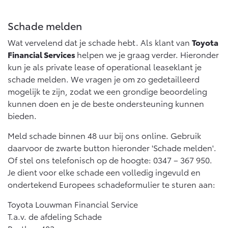
Multimedia
Connected check
Schade melden
Navigatie updates
bZ4X
bZ4X Touring
BATTERIJ-ELEKTRISCH
BATTERIJ-ELEKTRISCH
Wat vervelend dat je schade hebt. Als klant van
Toyota
Financial Services
helpen we je graag verder. Hieronder
kun je als private lease of operational leaseklant je
schade melden. We vragen je om zo gedetailleerd
mogelijk te zijn, zodat we een grondige beoordeling
kunnen doen en je de beste ondersteuning kunnen
Vanaf € 39.995,-
Vanaf € 48.995,-
bieden.
Meld schade binnen 48 uur bij ons online. Gebruik
daarvoor de zwarte button hieronder 'Schade melden'.
Mirai
Proace City (excl. BTW)
WATERSTOF-ELEKTRISCH
OOK ALS BATTERIJ-
Of stel ons telefonisch op de hoogte: 0347 – 367 950.
ELEKTRISCH
Je dient voor elke schade een volledig ingevuld en
ondertekend Europees schadeformulier te sturen aan:
Toyota Louwman Financial Service
T.a.v. de afdeling Schade