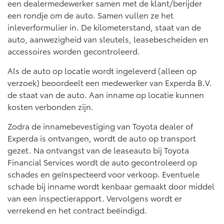
een dealermedewerker samen met de klant/berijder
Vanaf € 46.301,-
Vanaf € 56.570,-
een rondje om de auto. Samen vullen ze het
inleverformulier in. De kilometerstand, staat van de
auto, aanwezigheid van sleutels, leasebescheiden en
Land Cruiser (excl. BTW)
accessoires worden gecontroleerd.
Als de auto op locatie wordt ingeleverd (alleen op
verzoek) beoordeelt een medewerker van Experda B.V.
de staat van de auto. Aan inname op locatie kunnen
kosten verbonden zijn.
Vanaf € 89.986,-
Zodra de innamebevestiging van Toyota dealer of
Experda is ontvangen, wordt de auto op transport
gezet. Na ontvangst van de leaseauto bij Toyota
Financial Services wordt de auto gecontroleerd op
schades en geïnspecteerd voor verkoop. Eventuele
schade bij inname wordt kenbaar gemaakt door middel
van een inspectierapport. Vervolgens wordt er
verrekend en het contract beëindigd.